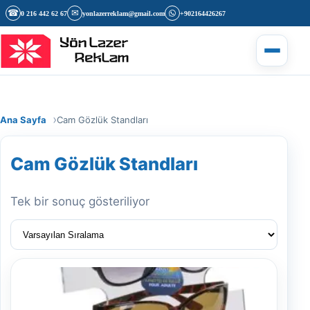
İçeriğe geç
☎
✉
0 216 442 62 67
yonlazerreklam@gmail.com
+902164426267
Menüyü 
Ana Sayfa
Cam Gözlük Standları
Cam Gözlük Standları
Tek bir sonuç gösteriliyor