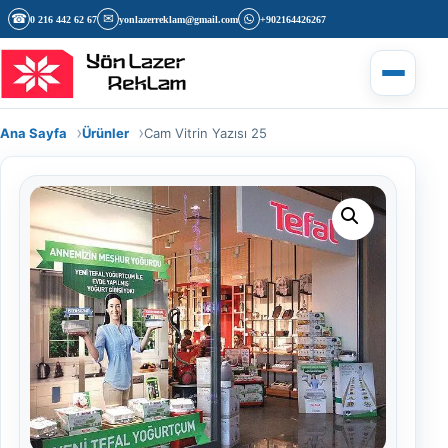
İçeriğe geç
☎
✉
0 216 442 62 67
yonlazerreklam@gmail.com
+902164426267
Menüyü 
Ana Sayfa
Ürünler
Cam Vitrin Yazısı 25